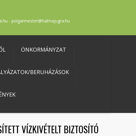
a.hu - polgarmester@halmajugra.hu
ŐL
ÖNKORMÁNYZAT
ÁLYÁZATOK/BERUHÁZÁSOK
ÉNYEK
ÍTETT VÍZKIVÉTELT BIZTOSÍTÓ