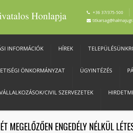
+36 37/375-500
titkarsag@halmajugr
ÁSI INFORMÁCIÓK
HÍREK
TELEPÜLÉSÜNKR
ETISÉGI ÖNKORMÁNYZAT
ÜGYINTÉZÉS
P
 VÁLLALKOZÁSOK/CIVIL SZERVEZETEK
HIRDETM
JÉT MEGELŐZŐEN ENGEDÉLY NÉLKÜL LÉTES