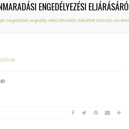
ENNMARADÁSI ENGEDÉLYEZÉSI ELJÁRÁSÁRÓ
 megelőzően engedély nélkül létesített vízkivételt biztosító vízi lét
ÁSZÓLÁS
ől