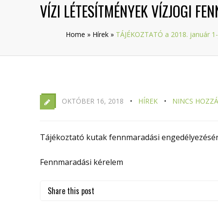
VÍZI LÉTESÍTMÉNYEK VÍZJOGI F
Home
»
Hírek
»
TÁJÉKOZTATÓ a 2018. január 1-jét
OKTÓBER 16, 2018
HÍREK
NINCS HOZZ
Tájékoztató kutak fennmaradási engedélyezésér
Fennmaradási kérelem
Share this post