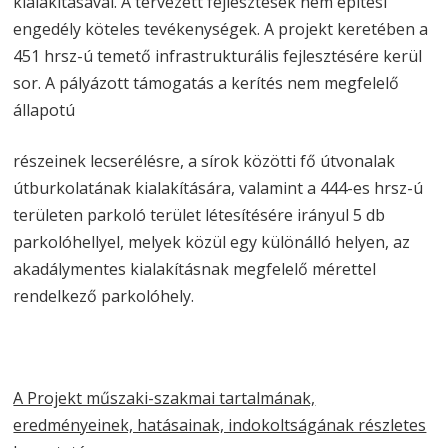
kialakításával. A tervezett fejlesztések nem építési
engedély köteles tevékenységek. A projekt keretében a
451 hrsz-ú temető infrastrukturális fejlesztésére kerül
sor. A pályázott támogatás a kerítés nem megfelelő
állapotú
részeinek lecserélésre, a sírok közötti fő útvonalak
útburkolatának kialakítására, valamint a 444-es hrsz-ú
területen parkoló terület létesítésére irányul 5 db
parkolóhellyel, melyek közül egy különálló helyen, az
akadálymentes kialakításnak megfelelő mérettel
rendelkező parkolóhely.
A Projekt műszaki-szakmai tartalmának,
eredményeinek, hatásainak, indokoltságának részletes