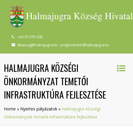
+36 37/375-500
titkarsag@halmajugra.hu - polgarmester@halmajugra.hu
HALMAJUGRA KÖZSÉGI
ÖNKORMÁNYZAT TEMETŐI
INFRASTRUKTÚRA FEJLESZTÉSE
Home
»
Nyertes pályázatok
»
Halmajugra Községi
Önkormányzat temetői infrastruktúra fejlesztése