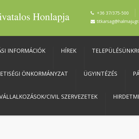
+36 37/375-500
titkarsag@halmajugr
ÁSI INFORMÁCIÓK
HÍREK
TELEPÜLÉSÜNKR
ETISÉGI ÖNKORMÁNYZAT
ÜGYINTÉZÉS
P
 VÁLLALKOZÁSOK/CIVIL SZERVEZETEK
HIRDETM