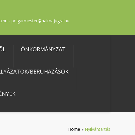
a.hu - polgarmester@halmajugra.hu
ŐL
ÖNKORMÁNYZAT
ÁLYÁZATOK/BERUHÁZÁSOK
ÉNYEK
Home
»
Nyilvántartás