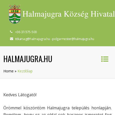
+36 37/375-500
titkarsag@halmajugra.hu - polgarmester@halmajugra.hu
HALMAJUGRA.HU
Home
»
Kezdőlap
Kedves Látogató!
Örömmel köszöntöm Halmajugra település honlapján.
Remélem, hogy ez az oldal sok hasznos ismeretet fog