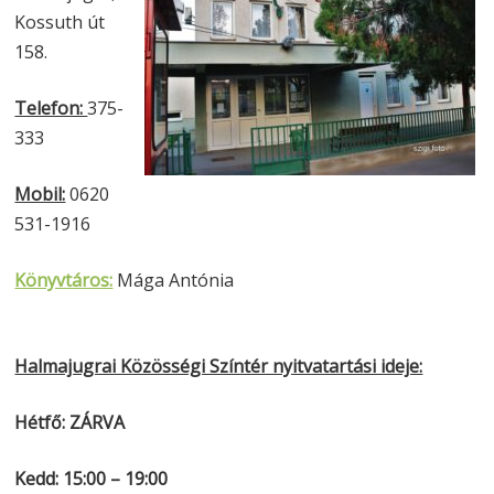
Kossuth út
158.
Telefon:
375-
333
Mobil:
0620
531-1916
Könyvtáros:
Mága Antónia
Halmajugrai Közösségi Színtér nyitvatartási ideje:
Hétfő: ZÁRVA
Kedd: 15:00 – 19:00