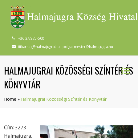
+36 37/375-500
titkarsag@halmajugra.hu - polgarmester@halmajugra.hu
HALMAJUGRAI KÖZÖSSÉGI SZÍNTÉR ÉS
KÖNYVTÁR
Home
»
Halmajugrai Közösségi Színtér és Könyvtár
Cím:
3273
Halmajugra,