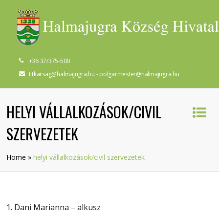
+36 37/375-500
titkarsag@halmajugra.hu - polgarmester@halmajugra.hu
HELYI VÁLLALKOZÁSOK/CIVIL
SZERVEZETEK
Home
»
helyi vállalkozások/civil szervezetek
1. Dani Marianna – alkusz