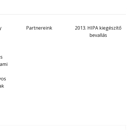
y
Partnereink
2013. HIPA kiegészítő
bevallás
és
lami
yos
ak