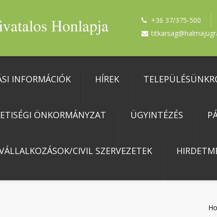
+36 37/375-500
titkarsag@halmajugr
ÁSI INFORMÁCIÓK
HÍREK
TELEPÜLÉSÜNKR
ETISÉGI ÖNKORMÁNYZAT
ÜGYINTÉZÉS
P
 VÁLLALKOZÁSOK/CIVIL SZERVEZETEK
HIRDETM
H