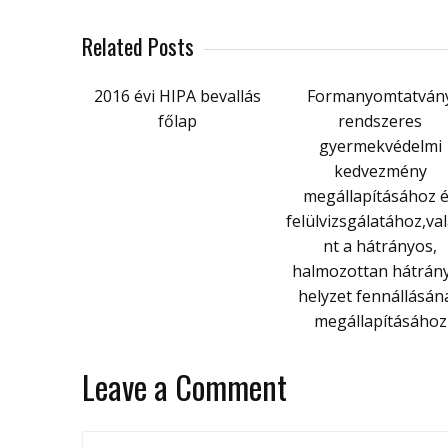
Related Posts
2016 évi HIPA bevallás
Formanyomtatván
főlap
rendszeres
gyermekvédelmi
kedvezmény
megállapításához 
felülvizsgálatához,va
nt a hátrányos,
halmozottan hátrán
helyzet fennállásán
megállapításához
Leave a Comment