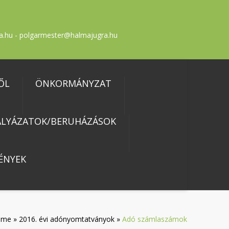
a.hu - polgarmester@halmajugra.hu
ŐL
ÖNKORMÁNYZAT
ÁLYÁZATOK/BERUHÁZÁSOK
ÉNYEK
ome
»
2016. évi adónyomtatványok
»
Adó számlaszámok