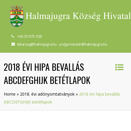
+36 37/375-500
titkarsag@halmajugra.hu - polgarmester@halmajugra.hu
2018 ÉVI HIPA BEVALLÁS
ABCDEFGHIJK BETÉTLAPOK
Home
»
2018. évi adónyomtatványok
»
2018 évi hipa bevallás
ABCDEFGHIJK betétlapok