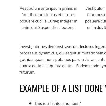
Vestibulum ante ipsum primis in
Vestibulum 
fauc ibus orci luctus et ultrices
fauc ibus o
posuere cubilia Curae; Integer in
posuere cub
enim dui. Suspendisse potenti.
enim dui. 
Investigationes demonstraverunt
lectores leger
processus dynamicus, qui sequitur mutationem c
gothica, quam nunc putamus parum claram,antep
quarta decima et quinta decima. Eodem modo typi,
futurum.
EXAMPLE OF A LIST DONE
This is a list item number 1