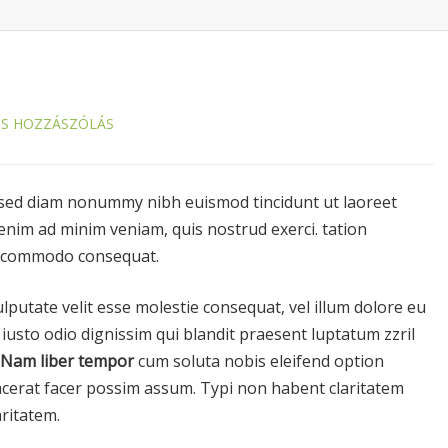
CS HOZZÁSZÓLÁS
 sed diam nonummy nibh euismod tincidunt ut laoreet
enim ad minim veniam, quis nostrud exerci. tation
 ea commodo consequat.
ulputate velit esse molestie consequat, vel illum dolore eu
t iusto odio dignissim qui blandit praesent luptatum zzril
Nam liber tempor
cum soluta nobis eleifend option
cerat facer possim assum. Typi non habent claritatem
aritatem.