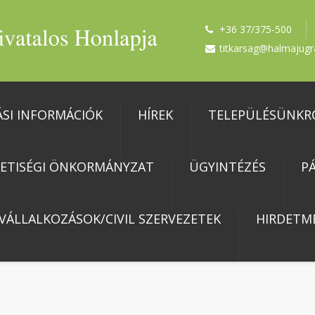
+36 37/375-500
titkarsag@halmajugr
ÁSI INFORMÁCIÓK
HÍREK
TELEPÜLÉSÜNKR
ETISÉGI ÖNKORMÁNYZAT
ÜGYINTÉZÉS
P
 VÁLLALKOZÁSOK/CIVIL SZERVEZETEK
HIRDETM