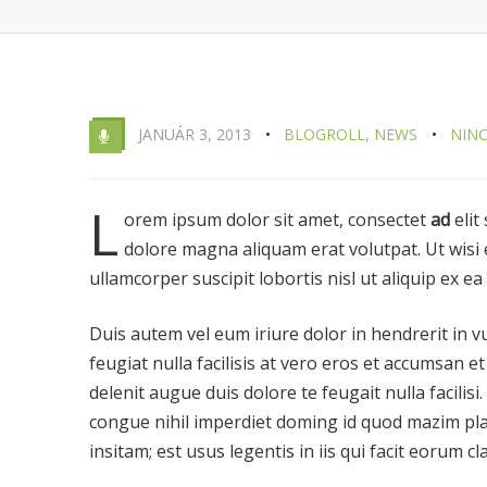
JANUÁR 3, 2013
BLOGROLL
,
NEWS
NIN
L
orem ipsum dolor sit amet, consectet
ad
elit
dolore magna aliquam erat volutpat. Ut wisi 
ullamcorper suscipit lobortis nisl ut aliquip ex
Duis autem vel eum iriure dolor in hendrerit in v
feugiat nulla facilisis at vero eros et accumsan e
delenit augue duis dolore te feugait nulla facilisi.
congue nihil imperdiet doming id quod mazim pla
insitam; est usus legentis in iis qui facit eorum cl