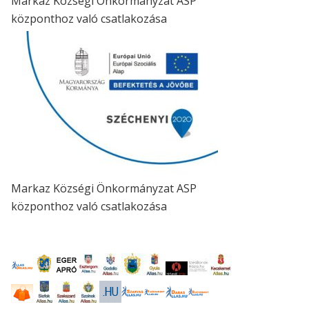
Markaz Községi Önkormányzat ASP
központhoz való csatlakozása
Markaz Községi Önkormányzat ASP
központhoz való csatlakozása