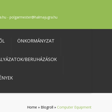
a.hu - polgarmester@halmajugra.hu
ŐL
ÖNKORMÁNYZAT
ÁLYÁZATOK/BERUHÁZÁSOK
ÉNYEK
Home
»
Blogroll
»
Computer Equipment