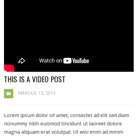
THIS IS A VIDEO POST
MÁRCIUS 13, 2013
Lorem ipsum dolor sit amet, consectet ad elit sed diam
nonummy nibh euismod tincidunt ut laoreet dolore
magna aliquam erat volutpat. Ut wisi enim ad minim