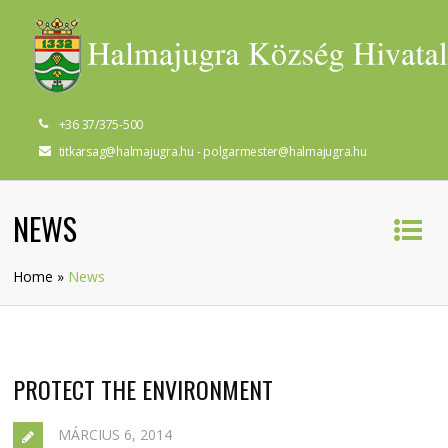
+36 37/375-500
titkarsag@halmajugra.hu - polgarmester@halmajugra.hu
NEWS
Home
»
News
PROTECT THE ENVIRONMENT
MÁRCIUS 6, 2014