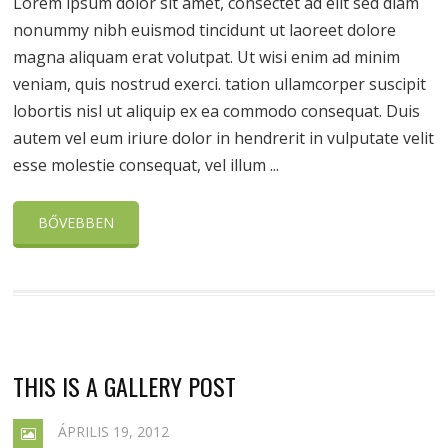
Lorem ipsum dolor sit amet, consectet ad elit sed diam
nonummy nibh euismod tincidunt ut laoreet dolore
magna aliquam erat volutpat. Ut wisi enim ad minim
veniam, quis nostrud exerci. tation ullamcorper suscipit
lobortis nisl ut aliquip ex ea commodo consequat. Duis
autem vel eum iriure dolor in hendrerit in vulputate velit
esse molestie consequat, vel illum ...
BŐVEBBEN
THIS IS A GALLERY POST
ÁPRILIS 19, 2012