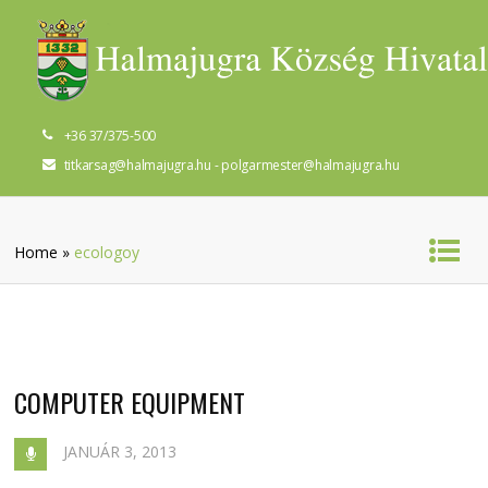
+36 37/375-500
titkarsag@halmajugra.hu - polgarmester@halmajugra.hu
Home
»
ecologoy
COMPUTER EQUIPMENT
JANUÁR 3, 2013