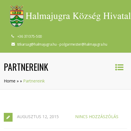
+36 37/375-500
titkarsag@halmajugra.hu - polgarmester@halmajugra.hu
PARTNEREINK
Home
»
»
Partnereink
AUGUSZTUS 12, 2015
NINCS HOZZÁSZÓLÁS