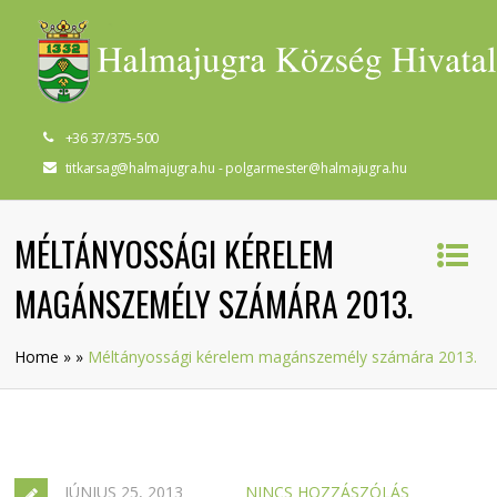
+36 37/375-500
titkarsag@halmajugra.hu - polgarmester@halmajugra.hu
MÉLTÁNYOSSÁGI KÉRELEM
MAGÁNSZEMÉLY SZÁMÁRA 2013.
Home
»
»
Méltányossági kérelem magánszemély számára 2013.
JÚNIUS 25, 2013
NINCS HOZZÁSZÓLÁS