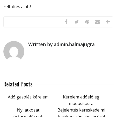
Feltöltés alatt!
Written by admin.halmajugra
Related Posts
Adóigazolás kérelem
Kérelem adóelőleg
módosításra
Nyilatkozat
Bejelentés kereskedelmi
őstermelőknek
tevékenység végzéséről