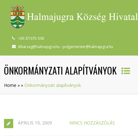
+36 37/375-500
titkarsag@halmajugra.hu - polgarmester@halmajugra.hu
ÖNKORMÁNYZATI ALAPÍTVÁNYOK
Home
»
»
Önkormányzati alapítványok
ÁPRILIS 19, 2009
NINCS HOZZÁSZÓLÁS