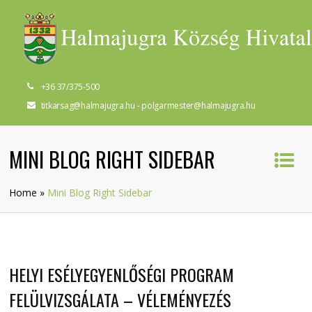
+36 37/375-500
titkarsag@halmajugra.hu - polgarmester@halmajugra.hu
MINI BLOG RIGHT SIDEBAR
Home
»
Mini Blog Right Sidebar
HELYI ESÉLYEGYENLŐSÉGI PROGRAM
FELÜLVIZSGÁLATA – VÉLEMÉNYEZÉS