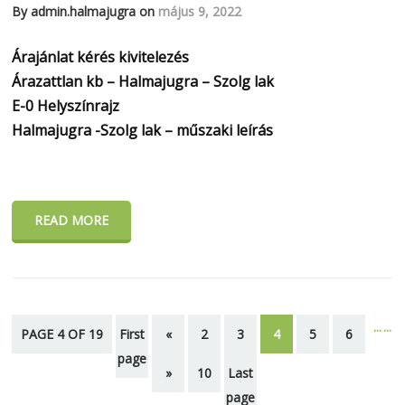
By admin.halmajugra on
május 9, 2022
Árajánlat kérés kivitelezés
Árazattlan kb – Halmajugra – Szolg lak
E-0 Helyszínrajz
Halmajugra -Szolg lak – műszaki leírás
READ MORE
...
...
PAGE 4 OF 19
First
«
2
3
4
5
6
page
»
10
Last
page