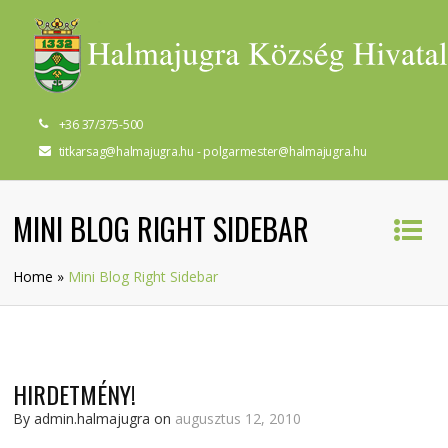
+36 37/375-500
titkarsag@halmajugra.hu - polgarmester@halmajugra.hu
MINI BLOG RIGHT SIDEBAR
Home
»
Mini Blog Right Sidebar
HIRDETMÉNY!
By admin.halmajugra on
augusztus 12, 2010