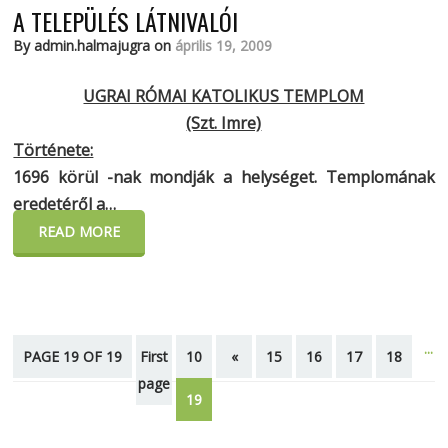
A TELEPÜLÉS LÁTNIVALÓI
By admin.halmajugra on
április 19, 2009
UGRAI RÓMAI KATOLIKUS TEMPLOM
(Szt. Imre)
Története:
1696 körül
-nak mondják a helységet. Templomának
eredetéről a…
READ MORE
...
PAGE 19 OF 19
First
10
«
15
16
17
18
page
19