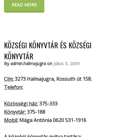
READ MORE
KÖZSÉGI KÖNYVTÁR ÉS KÖZSÉGI
KÖNYVTÁR
By admin.halmajugra on
július 3, 2009
Cím:
3273 Halmajugra, Kossuth út 158.
Telefon:
Közösségi ház:
375-333
Könyvtár:
375-188
Mobil:
Mága Antónia 0620 531-1916
A községi könyvtár nyitva tartása: