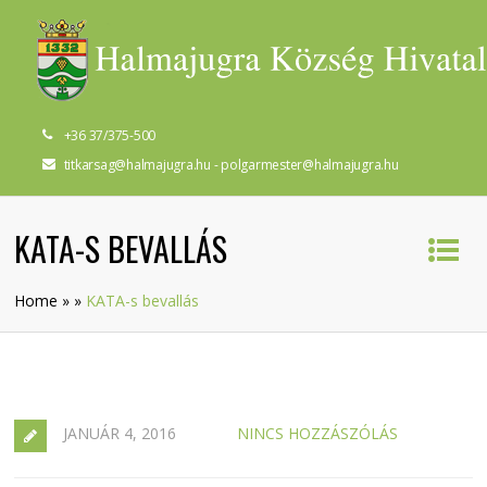
+36 37/375-500
titkarsag@halmajugra.hu - polgarmester@halmajugra.hu
KATA-S BEVALLÁS
Home
»
»
KATA-s bevallás
JANUÁR 4, 2016
NINCS HOZZÁSZÓLÁS