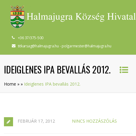
+36 37/375-500
titkarsag@halmajugra.hu - polgarmester@halmajugra.hu
IDEIGLENES IPA BEVALLÁS 2012.
Home
»
»
Ideiglenes IPA bevallás 2012.
FEBRUÁR 17, 2012
NINCS HOZZÁSZÓLÁS