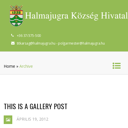
+36 37/375-500
titkarsag@halmajugra.hu - polgarmester@halmajugra.hu
Home
»
Archive
THIS IS A GALLERY POST
ÁPRILIS 19, 2012