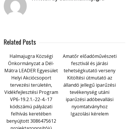
Related Posts
Halmajugra Községi
Amatőr előadóművészeti
Önkormányzat a Dél-
fesztivál és járási
Mátra LEADER Egyesület
tehetségkutató verseny
Helyi Akciócsoport
Kitöltési útmutató az
tervezési területén,
állandó jellegű iparűzési
Vidékfejlesztési Program
tevékenység utáni
VP6-19.2.1.-22-4.-17
iparűzési adóbevallási
kódszámú pályázati
nyomtatványhoz
felhívás keretében
Igazolási kérelem
benyújtott 3086475612
projektazonosítójú