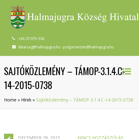
+36 37/375-500
titkarsag@halmajugra.hu - polgarmester@halmajugra.hu
SAJTÓKÖZLEMÉNY – TÁMOP-3.1.4.C-
14-2015-0738
Home
»
Hírek
»
Sajtóközlemény – TÁMOP-3.1.4.C-14-2015-0738
DECEMBER 28, 2015
NINCS HOZZÁSZÓLÁS