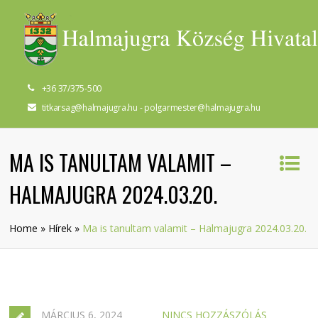
+36 37/375-500
titkarsag@halmajugra.hu - polgarmester@halmajugra.hu
MA IS TANULTAM VALAMIT –
HALMAJUGRA 2024.03.20.
Home
»
Hírek
»
Ma is tanultam valamit – Halmajugra 2024.03.20.
MÁRCIUS 6, 2024
NINCS HOZZÁSZÓLÁS