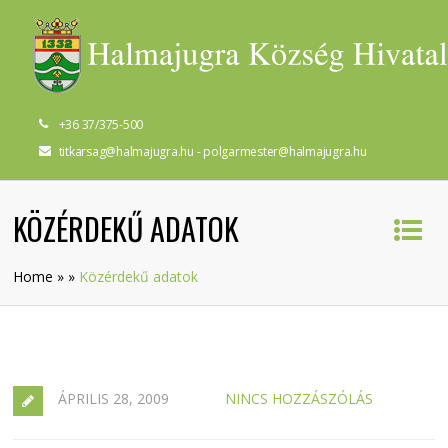
+36 37/375-500
titkarsag@halmajugra.hu - polgarmester@halmajugra.hu
KÖZÉRDEKŰ ADATOK
Home
»
»
Közérdekű adatok
ÁPRILIS 28, 2009
NINCS HOZZÁSZÓLÁS