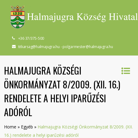
+36 37/375-500
titkarsag@halmajugra.hu - polgarmester@halmajugra.hu
HALMAJUGRA KÖZSÉGI
ÖNKORMÁNYZAT 8/2009. (XII. 16.)
RENDELETE A HELYI IPARŰZÉSI
ADÓRÓL
Home
»
Egyéb
»
Halmajugra Községi Önkormányzat 8/2009. (XII.
16.) rendelete a helyi iparűzési adóról