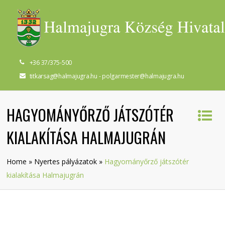
+36 37/375-500
titkarsag@halmajugra.hu - polgarmester@halmajugra.hu
HAGYOMÁNYŐRZŐ JÁTSZÓTÉR
KIALAKÍTÁSA HALMAJUGRÁN
Home
»
Nyertes pályázatok
»
Hagyományőrző játszótér
kialakítása Halmajugrán