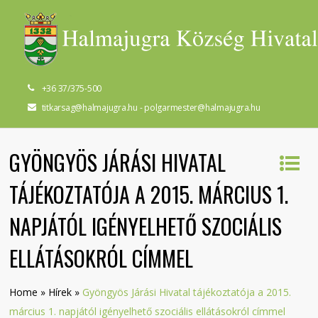
+36 37/375-500
titkarsag@halmajugra.hu - polgarmester@halmajugra.hu
GYÖNGYÖS JÁRÁSI HIVATAL
TÁJÉKOZTATÓJA A 2015. MÁRCIUS 1.
NAPJÁTÓL IGÉNYELHETŐ SZOCIÁLIS
ELLÁTÁSOKRÓL CÍMMEL
Home
»
Hírek
»
Gyöngyös Járási Hivatal tájékoztatója a 2015.
március 1. napjától igényelhető szociális ellátásokról címmel