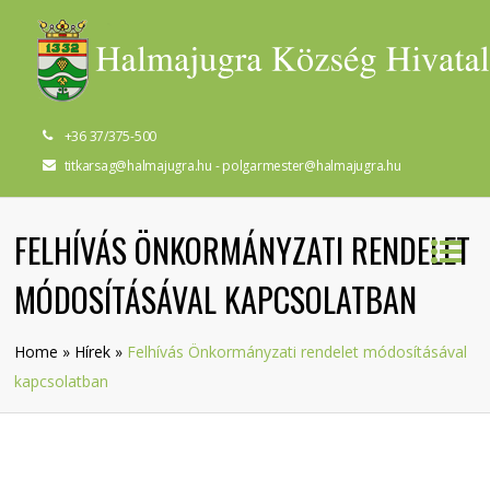
+36 37/375-500
titkarsag@halmajugra.hu - polgarmester@halmajugra.hu
FELHÍVÁS ÖNKORMÁNYZATI RENDELET
MÓDOSÍTÁSÁVAL KAPCSOLATBAN
Home
»
Hírek
»
Felhívás Önkormányzati rendelet módosításával
kapcsolatban