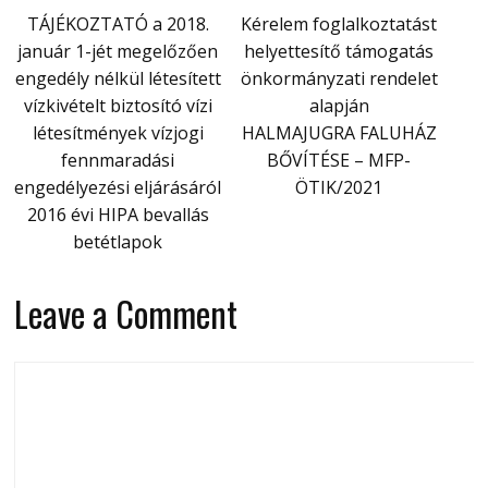
TÁJÉKOZTATÓ a 2018.
Kérelem foglalkoztatást
január 1-jét megelőzően
helyettesítő támogatás
engedély nélkül létesített
önkormányzati rendelet
vízkivételt biztosító vízi
alapján
létesítmények vízjogi
HALMAJUGRA FALUHÁZ
fennmaradási
BŐVÍTÉSE – MFP-
engedélyezési eljárásáról
ÖTIK/2021
2016 évi HIPA bevallás
betétlapok
Leave a Comment