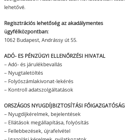
lehetővé.
Regisztrációs lehetőség az akadálymentes
ügyfélközpontban:
1062 Budapest, Andrássy út 55.
ADÓ- ES PÉNZÜGYI ELLENŐRZÉSI HIVATAL
– Adó- és járulékbevallás
– Nyugtaletöltés
– Folyószámlakivonat-lekérés
– Kontroll adatszolgáltatások
ORSZÁGOS NYUGDÍJBIZTOSÍTÁSI FŐIGAZGATÓSÁG
– Nyugdíjkérelmek, bejelentések
– Ellátások megállapítása, folyósítás
– Fellebbezések, újrafelvétel
– Igazolási kérelmek, nyilatkozatok