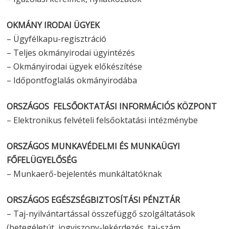
OKMÁNY IRODAI ÜGYEK
– Ügyfélkapu-regisztráció
– Teljes okmányirodai ügyintézés
– Okmányirodai ügyek előkészítése
– Időpontfoglalás okmányirodába
ORSZÁGOS FELSŐOKTATÁSI INFORMÁCIÓS KÖZPONT
– Elektronikus felvételi felsőoktatási intézménybe
ORSZÁGOS MUNKAVÉDELMI ÉS MUNKAÜGYI
FŐFELÜGYELŐSÉG
– Munkaerő-bejelentés munkáltatóknak
ORSZÁGOS EGÉSZSÉGBIZTOSÍTÁSI PÉNZTÁR
– Taj-nyilvántartással összefüggő szolgáltatások
(betegéletút, jogviszony-lekérdezés, taj-szám