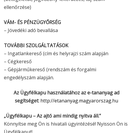
ellenőrzése)
VÁM- ÉS PÉNZÜGYŐRSÉG
– Jövedéki adó bevallása
TOVÁBBI SZOLGÁLTATÁSOK
– Ingatlankereső (cím és helyrajzi szám alapján
– Cégkereső
– Gépjárműkereső (rendszám és forgalmi
engedélyszám alapján.
Az Ügyfélkapu használatához az e-tananyag ad
segítséget:
http://etananyag.magyarorszag.hu
„Ügyfélkapu – Az ajtó ami mindig nyitva áll.”
Könnyítse meg Ön is hivatali ügyintézésé! Nyisson Ön is
Ügyfélkaput!