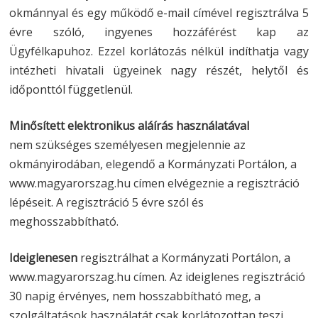
okmánnyal és egy működő e-mail címével regisztrálva 5
évre szóló, ingyenes hozzáférést kap az
Ügyfélkapuhoz. Ezzel korlátozás nélkül indíthatja vagy
intézheti hivatali ügyeinek nagy részét, helytől és
időponttól függetlenül.
Minősített elektronikus aláírás használatával
nem szükséges személyesen megjelennie az
okmányirodában, elegendő a Kormányzati Portálon, a
www.magyarorszag.hu címen elvégeznie a regisztráció
lépéseit. A regisztráció 5 évre szól és
meghosszabbítható.
Ideiglenesen
regisztrálhat a Kormányzati Portálon, a
www.magyarorszag.hu címen. Az ideiglenes regisztráció
30 napig érvényes, nem hosszabbítható meg, a
szolgáltatások használatát csak korlátozottan teszi