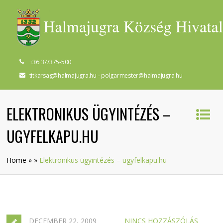
+36 37/375-500
titkarsag@halmajugra.hu - polgarmester@halmajugra.hu
ELEKTRONIKUS ÜGYINTÉZÉS –
UGYFELKAPU.HU
Home
»
»
Elektronikus ügyintézés – ugyfelkapu.hu
DECEMBER 22, 2009
NINCS HOZZÁSZÓLÁS