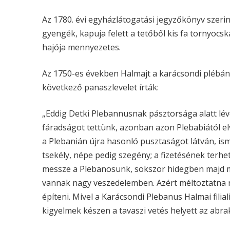
Az 1780. évi egyházlátogatási jegyzőkönyv szerin
gyengék, kapuja felett a tetőből kis fa tornyocsk
hajója mennyezetes.
Az 1750-es években Halmajt a karácsondi plébáni
következő panaszlevelet írták:
„Eddig Detki Plebannusnak pásztorsága alatt lév
fáradságot tettünk, azonban azon Plebabiától elv
a Plebanián újra hasonló pusztaságot látván, is
tsekély, népe pedig szegény; a fizetésének terh
messze a Plebanosunk, sokszor hidegben majd m
vannak nagy veszedelemben. Azért méltoztatna n
építeni. Mivel a Karácsondi Plebanus Halmai filial
kigyelmek készen a tavaszi vetés helyett az abra