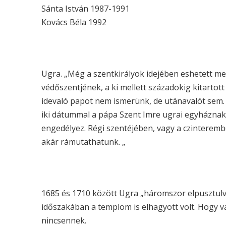
Sánta István 1987-1991
Kovács Béla 1992
Ugra. „Még a szentkirályok idejében eshetett me
védőszentjének, a ki mellett századokig kitartot
idevaló papot nem ismerünk, de utánavalót sem. 
iki dátummal a pápa Szent Imre ugrai egyháznak
engedélyez. Régi szentéjében, vagy a czinteremb
akár rámutathatunk. „
1685 és 1710 között Ugra „háromszor elpusztulvá
időszakában a templom is elhagyott volt. Hogy v
nincsennek.