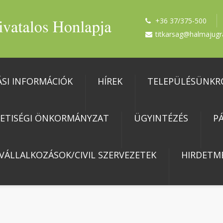
+36 37/375-500
titkarsag@halmajugr
ÁSI INFORMÁCIÓK
HÍREK
TELEPÜLÉSÜNKR
ETISÉGI ÖNKORMÁNYZAT
ÜGYINTÉZÉS
P
 VÁLLALKOZÁSOK/CIVIL SZERVEZETEK
HIRDETM