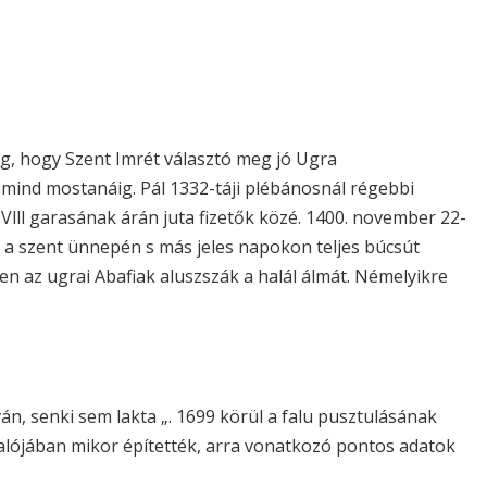
g, hogy Szent Imrét választó meg jó Ugra
t mind mostanáig. Pál 1332-táji plébánosnál régebbi
Vlll garasának árán juta fizetők közé. 1400. november 22-
 a szent ünnepén s más jeles napokon teljes búcsút
en az ugrai Abafiak aluszszák a halál álmát. Némelyikre
n, senki sem lakta „. 1699 körül a falu pusztulásának
alójában mikor építették, arra vonatkozó pontos adatok