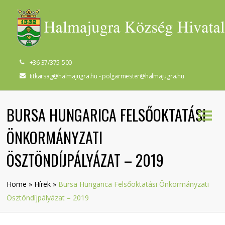
+36 37/375-500
titkarsag@halmajugra.hu - polgarmester@halmajugra.hu
BURSA HUNGARICA FELSŐOKTATÁSI
ÖNKORMÁNYZATI
ÖSZTÖNDÍJPÁLYÁZAT – 2019
Home
»
Hírek
»
Bursa Hungarica Felsőoktatási Önkormányzati
Ösztöndíjpályázat – 2019