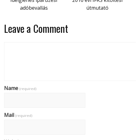
Ideiglenes iparűzési
2016 évi IFRS kitöltési
adóbevallás
útmutató
Leave a Comment
Name
(required)
Mail
(required)