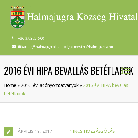
+36 37/375-500
titkarsag@halmajugra.hu - polgarmester@halmajugra.hu
2016 ÉVI HIPA BEVALLÁS BETÉTLAPOK
Home
»
2016. évi adónyomtatványok
»
2016 évi HIPA bevallás
betétlapok
ÁPRILIS 19, 2017
NINCS HOZZÁSZÓLÁS