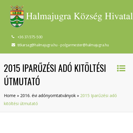
+36 37/375-500
titkarsag@halmajugra.hu - polgarmester@halmajugra.hu
2015 IPARŰZÉSI ADÓ KITÖLTÉSI
ÚTMUTATÓ
Home
»
2016. évi adónyomtatványok
»
2015 Iparűzési adó
kitöltési útmutató