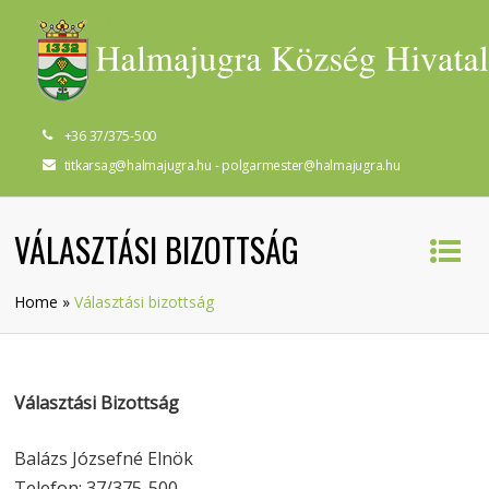
+36 37/375-500
titkarsag@halmajugra.hu - polgarmester@halmajugra.hu
VÁLASZTÁSI BIZOTTSÁG
Home
»
Választási bizottság
Választási Bizottság
Balázs Józsefné Elnök
Telefon: 37/375-500