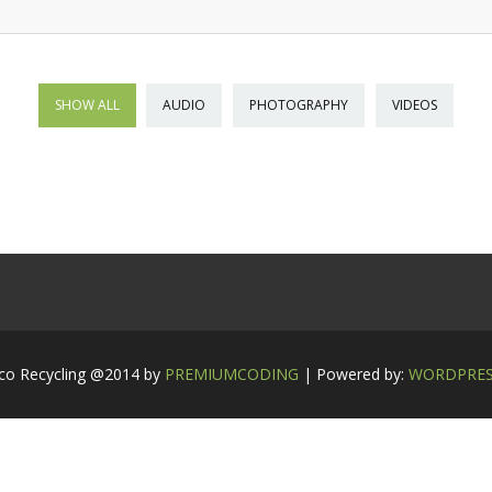
SHOW ALL
AUDIO
PHOTOGRAPHY
VIDEOS
co Recycling @2014 by
PREMIUMCODING
| Powered by:
WORDPRE