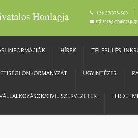
+36 37/375-500
titkarsag@halmajugr
ÁSI INFORMÁCIÓK
HÍREK
TELEPÜLÉSÜNKR
ETISÉGI ÖNKORMÁNYZAT
ÜGYINTÉZÉS
P
 VÁLLALKOZÁSOK/CIVIL SZERVEZETEK
HIRDETM