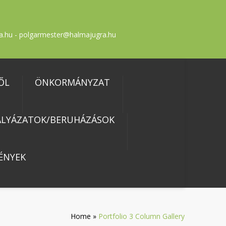
a.hu - polgarmester@halmajugra.hu
ŐL
ÖNKORMÁNYZAT
ÁLYÁZATOK/BERUHÁZÁSOK
ÉNYEK
Home
»
Portfolio 3 Column Gallery