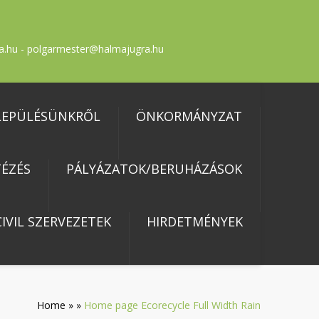
a.hu - polgarmester@halmajugra.hu
LEPÜLÉSÜNKRŐL
ÖNKORMÁNYZAT
ÉZÉS
PÁLYÁZATOK/BERUHÁZÁSOK
IVIL SZERVEZETEK
HIRDETMÉNYEK
Home
»
»
Home page Ecorecycle Full Width Rain