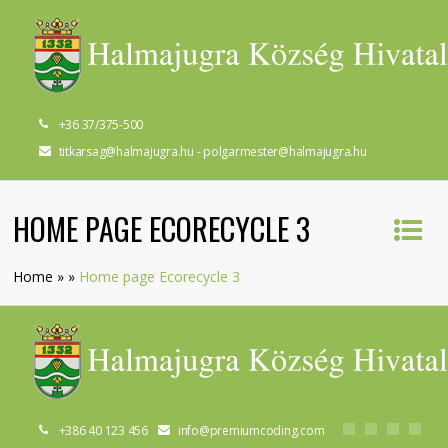
+36 37/375-500
titkarsag@halmajugra.hu - polgarmester@halmajugra.hu
HOME PAGE ECORECYCLE 3
Home
»
»
Home page Ecorecycle 3
+386 40 123 456
info@premiumcoding.com